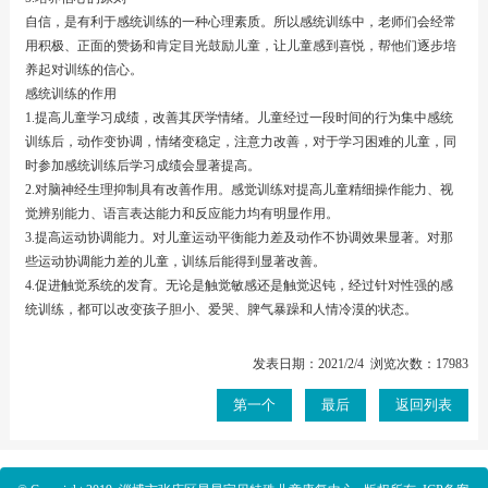
自信，是有利于感统训练的一种心理素质。所以感统训练中，老师们会经常
用积极、正面的赞扬和肯定目光鼓励儿童，让儿童感到喜悦，帮他们逐步培
养起对训练的信心。
感统训练的作用
1.提高儿童学习成绩，改善其厌学情绪。儿童经过一段时间的行为集中感统
训练后，动作变协调，情绪变稳定，注意力改善，对于学习困难的儿童，同
时参加感统训练后学习成绩会显著提高。
2.对脑神经生理抑制具有改善作用。感觉训练对提高儿童精细操作能力、视
觉辨别能力、语言表达能力和反应能力均有明显作用。
3.提高运动协调能力。对儿童运动平衡能力差及动作不协调效果显著。对那
些运动协调能力差的儿童，训练后能得到显著改善。
4.促进触觉系统的发育。无论是触觉敏感还是触觉迟钝，经过针对性强的感
统训练，都可以改变孩子胆小、爱哭、脾气暴躁和人情冷漠的状态。
发表日期：2021/2/4 浏览次数：17983
第一个
最后
返回列表