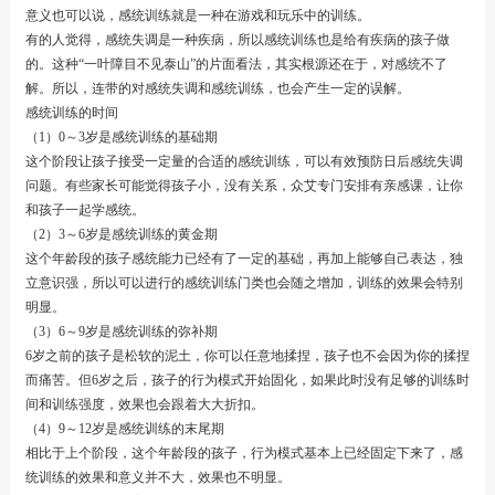
意义也可以说，感统训练就是一种在游戏和玩乐中的训练。
有的人觉得，感统失调是一种疾病，所以感统训练也是给有疾病的孩子做
的。这种“一叶障目不见泰山”的片面看法，其实根源还在于，对感统不了
解。所以，连带的对感统失调和感统训练，也会产生一定的误解。
感统训练的时间
（1）0～3岁是感统训练的基础期
这个阶段让孩子接受一定量的合适的感统训练，可以有效预防日后感统失调
问题。有些家长可能觉得孩子小，没有关系，众艾专门安排有亲感课，让你
和孩子一起学感统。
（2）3～6岁是感统训练的黄金期
这个年龄段的孩子感统能力已经有了一定的基础，再加上能够自己表达，独
立意识强，所以可以进行的感统训练门类也会随之增加，训练的效果会特别
明显。
（3）6～9岁是感统训练的弥补期
6岁之前的孩子是松软的泥土，你可以任意地揉捏，孩子也不会因为你的揉捏
而痛苦。但6岁之后，孩子的行为模式开始固化，如果此时没有足够的训练时
间和训练强度，效果也会跟着大大折扣。
（4）9～12岁是感统训练的末尾期
相比于上个阶段，这个年龄段的孩子，行为模式基本上已经固定下来了，感
统训练的效果和意义并不大，效果也不明显。