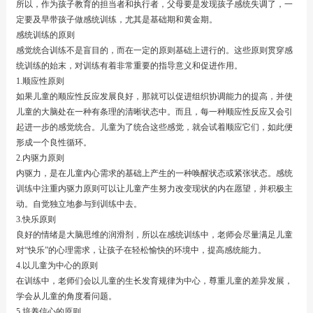
所以，作为孩子教育的担当者和执行者，父母要是发现孩子感统失调了，一
定要及早带孩子做感统训练，尤其是基础期和黄金期。
感统训练的原则
感觉统合训练不是盲目的，而在一定的原则基础上进行的。这些原则贯穿感
统训练的始末，对训练有着非常重要的指导意义和促进作用。
1.顺应性原则
如果儿童的顺应性反应发展良好，那就可以促进组织协调能力的提高，并使
儿童的大脑处在一种有条理的清晰状态中。而且，每一种顺应性反应又会引
起进一步的感觉统合。儿童为了统合这些感觉，就会试着顺应它们，如此便
形成一个良性循环。
2.内驱力原则
内驱力，是在儿童内心需求的基础上产生的一种唤醒状态或紧张状态。感统
训练中注重内驱力原则可以让儿童产生努力改变现状的内在愿望，并积极主
动。自觉独立地参与到训练中去。
3.快乐原则
良好的情绪是大脑思维的润滑剂，所以在感统训练中，老师会尽量满足儿童
对“快乐”的心理需求，让孩子在轻松愉快的环境中，提高感统能力。
4.以儿童为中心的原则
在训练中，老师们会以儿童的生长发育规律为中心，尊重儿童的差异发展，
学会从儿童的角度看问题。
5.培养信心的原则