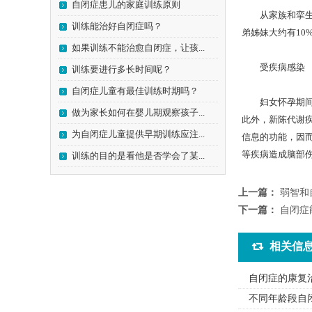
自闭症患儿的家庭训练原则
从家族和挛生子
训练能治好自闭症吗？
弟姊妹大约有10
如果训练不能治愈自闭症，让孩...
受疾病感染
训练要进行多长时间呢？
自闭症儿童有最佳训练时期吗？
妇女怀孕期间可
做为家长如何在婴儿期观察孩子...
此外，新陈代谢
为自闭症儿童提供早期训练应注...
信息的功能，因
等疾病造成脑部
训练的目的是看他是否学会了某...
上一篇：
弱智和
下一篇：
自闭症
相关信
自闭症的康复
不同年龄段自