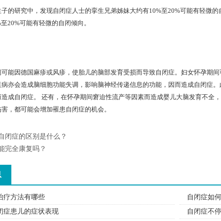
的研究中，发现自闭症人士的挛生兄弟姊妹大约有10%至20%可能有轻微的
%至20%可能有轻微的自闭倾向。
能因德国麻疹或风疹，使胎儿的脑部发育受损而导致自闭症。妇女怀孕期间可
疾病亦会造成脑细胞功能失调，影响脑神经传递信息的功能，因而造成自闭症。
而造成自闭症。 还有，在怀孕期间窘迫性流产等因素而造成婴儿大脑发育不全
伤害，都可能会增加罹患自闭症的机会。
自闭症的区别是什么？
能完全康复吗？
息
治疗方法有哪些
自闭症如
闭症患儿的症状表现
自闭症不停