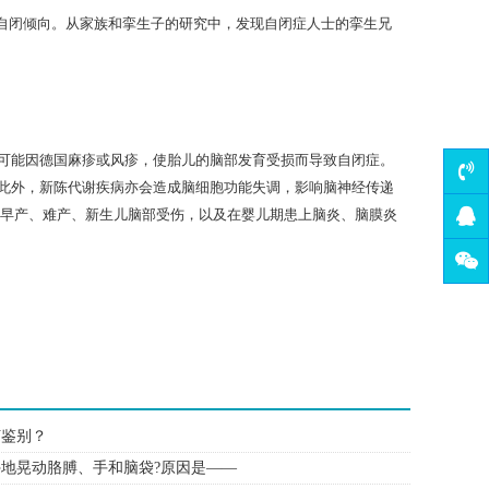
自闭倾向。从家族和挛生子的研究中，发现自闭症人士的挛生兄
能因德国麻疹或风疹，使胎儿的脑部发育受损而导致自闭症。
此外，新陈代谢疾病亦会造成脑细胞功能失调，影响脑神经传递
，早产、难产、新生儿脑部受伤，以及在婴儿期患上脑炎、脑膜炎
何鉴别？
地晃动胳膊、手和脑袋?原因是——